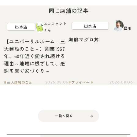
同じ店舗の記事
エコファント
出水店
出水店
登川
くん
海鮮マグロ丼
【ユニバーサルホーム－三
大建設のこと－】創業1967
年、60年近く愛され続ける
理由～地域に根ざして、感
謝を繋ぐ家づくり～
三大建設のこと
プライベート
2026.08.06
2026.08.06
一覧へ戻る