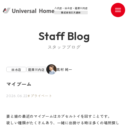
八代店・出水店・薩摩川内店
株式会社三大建設
Staff Blog
スタッフブログ
高村 純一
出水店
薩摩川内店
マイブーム
プライベート
2026.06.22
妻と娘の最近のマイブームはカプセルトイを回すことです。
欲しい種類がたくさんあり、一緒に出掛ける時は多くの場所探し