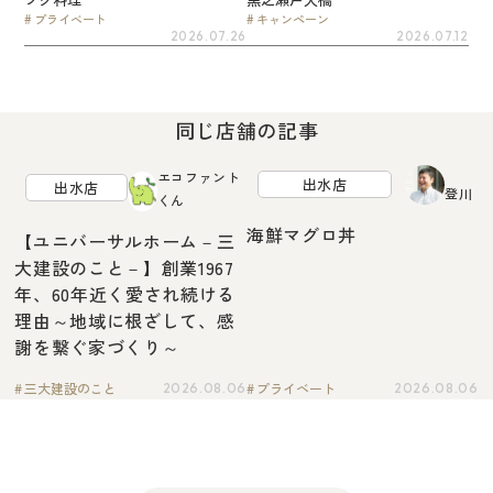
プライベート
キャンペーン
2026.07.26
2026.07.12
同じ店舗の記事
エコファント
出水店
出水店
登川
くん
海鮮マグロ丼
【ユニバーサルホーム－三
大建設のこと－】創業1967
年、60年近く愛され続ける
理由～地域に根ざして、感
謝を繋ぐ家づくり～
三大建設のこと
プライベート
2026.08.06
2026.08.06