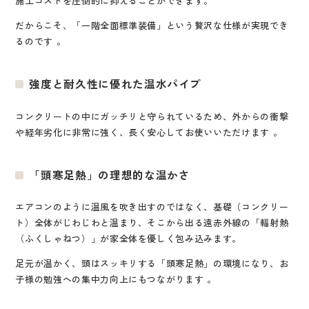
施工コストを圧倒的に抑えることができます
。
だからこそ、「一階全面標準装備」という贅沢な仕様が実現でき
るのです
。
強度と耐久性に優れた温水パイプ
コンクリートの中にガッチリと守られているため、外からの衝撃
や経年劣化に非常に強く、長く安心してお使いいただけます
。
「頭寒足熱」の理想的な温かさ
エアコンのように温風を吹き出すのではなく、基礎（コンクリー
ト）全体がじわじわと温まり、そこから出る遠赤外線の「輻射熱
（ふくしゃねつ）」が家全体を優しく包み込みます
。
足元が温かく、頭はスッキリする「頭寒足熱」の環境になり、お
子様の勉強への集中力向上にもつながります
。