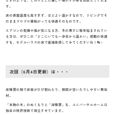
ときのような、じわっとした優しい暖かさが体を出迎えてくれま
す
。
床の表面温度も高すぎず、ほどよい温かさなので、リビングでそ
のままゴロゴロ寝転がっても快適そのものです
。
エアコンの乾燥や風が気になる方、冬の寒さに毎年悩まされてい
る方は、ぜひこの「どこにいても一歩目から温かい」感動の快適
さを、モデルハウスの床で直接体感してみてくださいね！👣✨
次回（6月4日更新）は・・・
床暖房の熱で床板がひび割れたり、隙間が空いたりしやすい無垢
材。
「本物の木」のぬくもりと「床暖房」を、ユニバーサルホームは
独自の特許技術で両立させています。