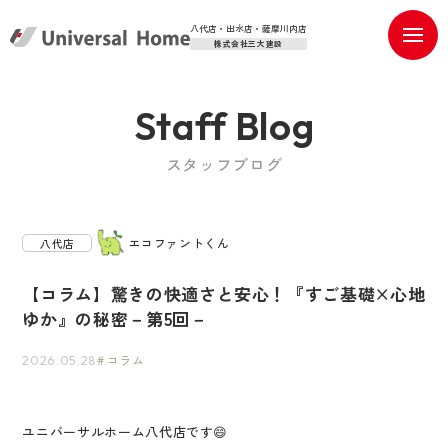
八代店・出水店・薩摩川内店
株式会社三大建設
Staff Blog
スタッフブログ
エコファントくん
八代店
【コラム】驚きの快適さと安心！『すご基礎×心地
ゆか』の秘密－第5回－
コラム
2026.05.28
ユニバーサルホーム八代店です😄