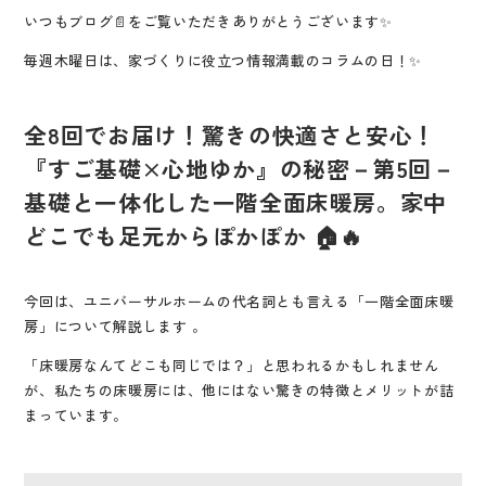
いつもブログ📄をご覧いただき
ありがとうございます✨
毎週木曜日は、家づくりに役立つ情報満載のコラムの日！✨
全8回でお届け！驚きの快適さと安心！
『すご基礎×心地ゆか』の秘密－第5回－
基礎と一体化した一階全面床暖房。家中
どこでも足元からぽかぽか 🏠🔥
今回は、
ユニバーサルホームの代名詞とも言える「一階全面床暖
房」について解説します
。
「床暖房なんてどこも同じでは？」と思われるかもしれません
が、私たちの床暖房には、他にはない驚きの特徴とメリットが詰
まっています。