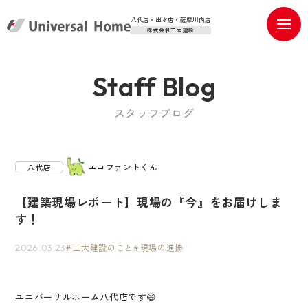
八代店・出水店・薩摩川内店
株式会社三大建設
Staff Blog
スタッフブログ
エコファントくん
八代店
【建築現場レポート】現場の『今』をお届けしま
す！
三大建設のこと
現場の進捗
2026.03.23
ユニバーサルホーム八代店です😄