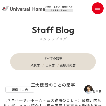
八代店・出水店・薩摩川内店
株式会社三大建設
Staff Blog
スタッフブログ
すべての記事
八代店
出水店
薩摩川内店
三大建設のこと
の記事
薩摩川内店
勘米良
【ユニバーサルホーム－三大建設のこと－】薩摩川内店
＆モデルハウス紹介！30坪の平屋｜家事ラク動線と家族