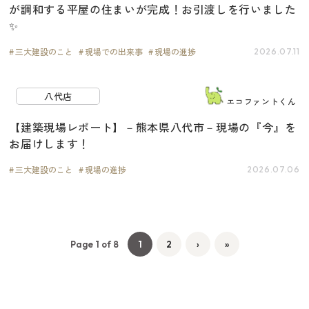
が調和する平屋の住まいが完成！お引渡しを行いました
✨
三大建設のこと
現場での出来事
現場の進捗
2026.07.11
八代店
エコファントくん
【建築現場レポート】－熊本県八代市－現場の『今』を
お届けします！
三大建設のこと
現場の進捗
2026.07.06
Page 1 of 8
1
2
›
»