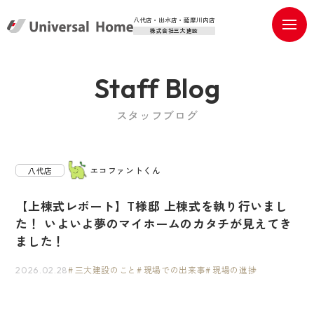
八代店・出水店・薩摩川内店
株式会社三大建設
Staff Blog
スタッフブログ
エコファントくん
八代店
【上棟式レポート】T様邸 上棟式を執り行いまし
た！ いよいよ夢のマイホームのカタチが見えてき
ました！
三大建設のこと
現場での出来事
現場の進捗
2026.02.28