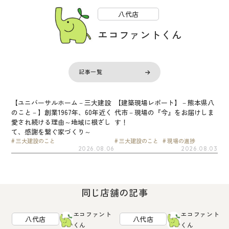
八代店
エコファントくん
記事一覧
【ユニバーサルホーム－三大建設
【建築現場レポート】－熊本県八
のこと－】創業1967年、60年近く
代市－現場の『今』をお届けしま
愛され続ける理由～地域に根ざし
す！
て、感謝を繋ぐ家づくり～
三大建設のこと
三大建設のこと
現場の進捗
2026.08.06
2026.08.03
同じ店舗の記事
エコファント
エコファント
八代店
八代店
くん
くん