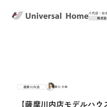
八代店・出
株式会
薩摩川内店
登川 大地
【薩摩川内店モデルハウ