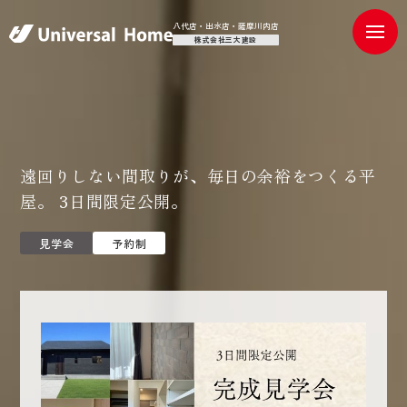
八代店・出水店・薩摩川内店
株式会社三大建設
遠回りしない間取りが、毎日の余裕をつくる平
屋。 3日間限定公開。
見学会
予約制