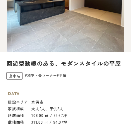
回遊型動線のある、モダンスタイルの平屋
#和室・畳コーナー
#平屋
出水店
DATA
建設エリア
水俣市
家族構成
大人2人、子供2人
延床面積
108.00 ㎡ / 32.67坪
敷地面積
311.00 ㎡ / 94.07坪