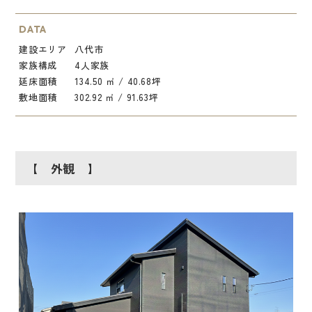
DATA
建設エリア
八代市
家族構成
4人家族
延床面積
134.50 ㎡ / 40.68坪
敷地面積
302.92 ㎡ / 91.63坪
【 外観 】