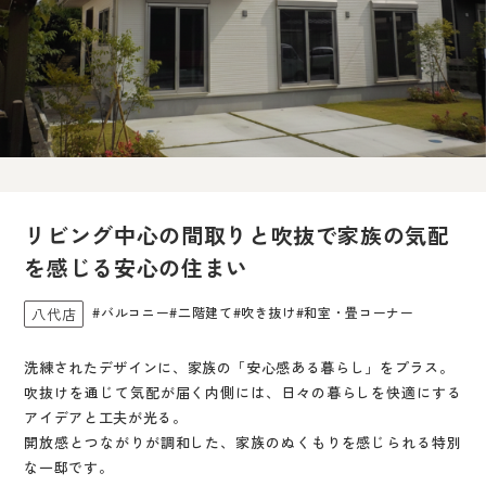
リビング中心の間取りと吹抜で家族の気配
を感じる安心の住まい
#バルコニー
#二階建て
#吹き抜け
#和室・畳コーナー
八代店
洗練されたデザインに、家族の「安心感ある暮らし」をプラス。
吹抜けを通じて気配が届く内側には、日々の暮らしを快適にする
アイデアと工夫が光る。
開放感とつながりが調和した、家族のぬくもりを感じられる特別
な一邸です。