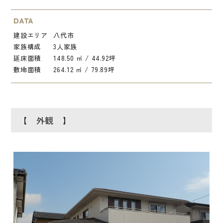
DATA
建設エリア
八代市
家族構成
3人家族
延床面積
148.50 ㎡ / 44.92坪
敷地面積
264.12 ㎡ / 79.89坪
【 外観 】