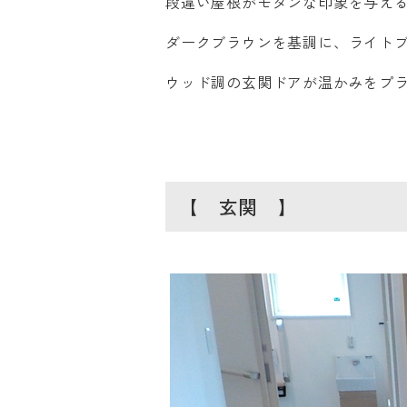
段違い屋根がモダンな印象を与え
ダークブラウンを基調に、ライト
ウッド調の玄関ドアが温かみをプ
【 玄関 】