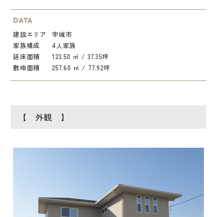
DATA
建設エリア
宇城市
家族構成
4人家族
延床面積
123.50 ㎡ / 37.35坪
敷地面積
257.60 ㎡ / 77.92坪
【 外観 】