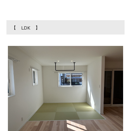
【 LDK 】