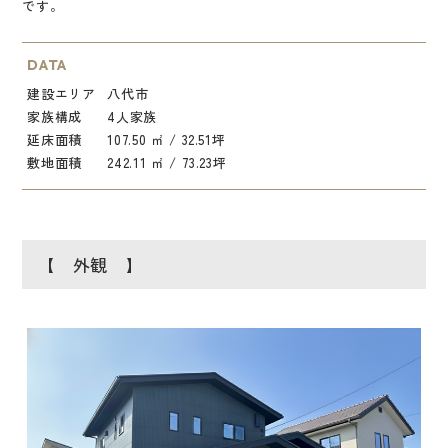
です。
DATA
建設エリア
八代市
家族構成
4人家族
延床面積
107.50 ㎡ / 32.51坪
敷地面積
242.11 ㎡ / 73.23坪
【 外観 】