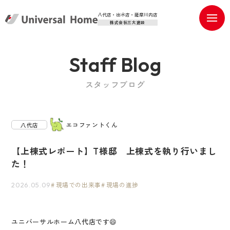
八代店・出水店・薩摩川内店
株式会社三大建設
Staff Blog
スタッフブログ
エコファントくん
八代店
【上棟式レポート】T様邸 上棟式を執り行いまし
た！
現場での出来事
現場の進捗
2026.05.09
ユニバーサルホーム八代店です😄