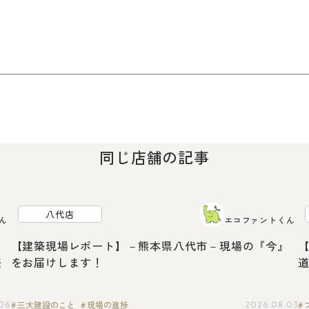
同じ店舗の記事
八代店
ん
エコファントくん
7
【建築現場レポート】－熊本県八代市－現場の『今』
感
をお届けします！
道
三大建設のこと
現場の進捗
.06
2026.08.03