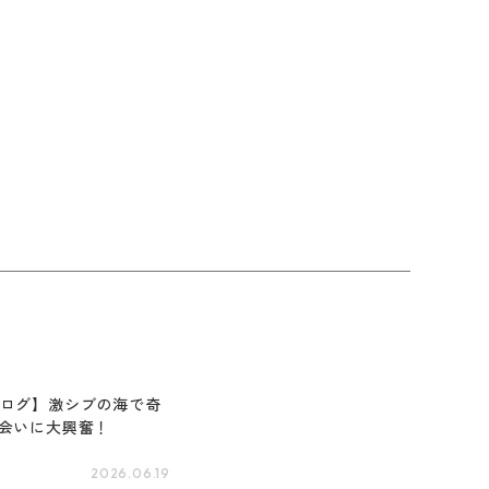
ログ】激シブの海で奇
会いに大興奮！
2026.06.19