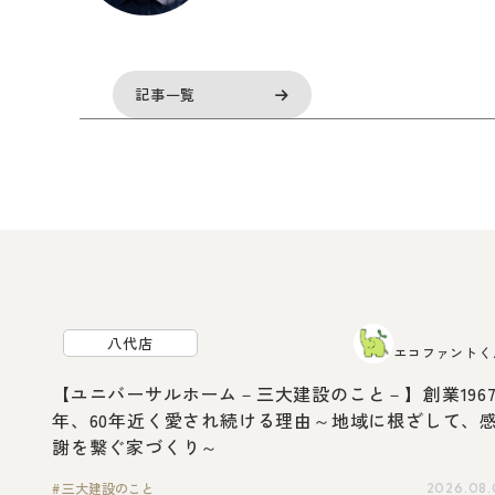
記事一覧
八代店
エコファントく
【ユニバーサルホーム－三大建設のこと－】創業196
年、60年近く愛され続ける理由～地域に根ざして、
謝を繋ぐ家づくり～
三大建設のこと
2026.08