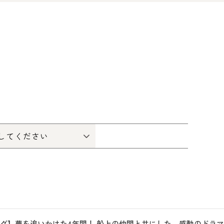
グ】夢を追いかけた4年間！ 船上の仲間と共にした、感動のドラマ