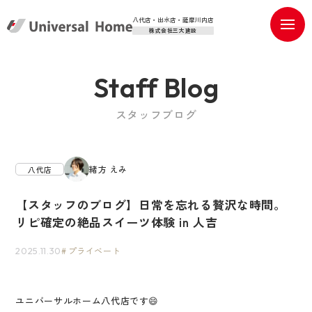
八代店・出水店・薩摩川内店
株式会社三大建設
Staff Blog
スタッフブログ
緒方 えみ
八代店
【スタッフのブログ】日常を忘れる贅沢な時間。
リピ確定の絶品スイーツ体験 in 人吉
プライベート
2025.11.30
ユニバーサルホーム八代店です😄