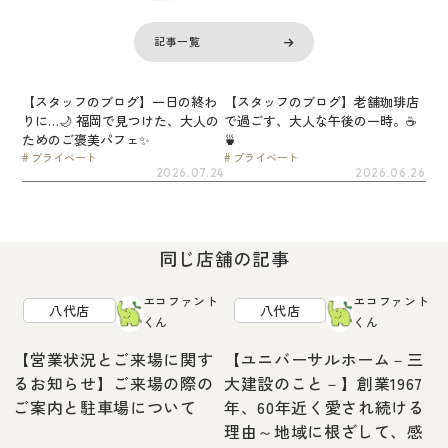
記事一覧
【スタッフのブログ】一日の終わ
【スタッフのブログ】老舗珈琲店
りに…🌙 福岡で見つけた、大人の
で過ごす、大人な午後の一時。☕
ためのご褒美パフェ✨
🍵
プライベート
プライベート
2026.07.24
2026.06.26
同じ店舗の記事
エコファント
エコファント
八代店
八代店
くん
くん
【営業状況とご来場に関す
【ユニバーサルホーム－三
るお知らせ】ご来場の際の
大建設のこと－】創業1967
ご案内と駐車場について
年、60年近く愛され続ける
理由～地域に根ざして、感