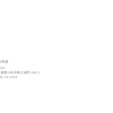
川内店
041
薩摩川内市隈之城町1468-5
96-24-0088