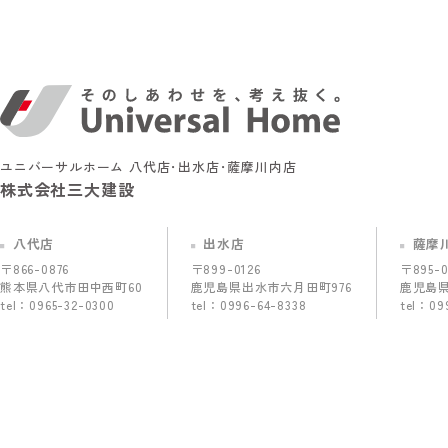
ユニバーサルホーム 八代店･出水店･薩摩川内店
株式会社三大建設
八代店
出水店
薩摩
〒866-0876
〒899-0126
〒895-0
熊本県八代市田中西町60
鹿児島県出水市六月田町976
鹿児島県
tel：
0965-32-0300
tel：
0996-64-8338
tel：
09