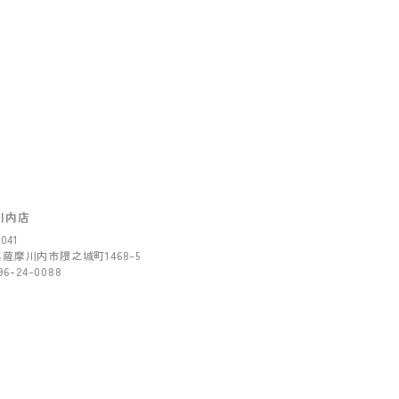
川内店
041
薩摩川内市隈之城町1468-5
96-24-0088