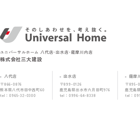
ユニバーサルホーム 八代店･出水店･薩摩川内店
株式会社三大建設
八代店
出水店
薩摩
〒866-0876
〒899-0126
〒895-0
熊本県八代市田中西町60
鹿児島県出水市六月田町976
鹿児島県
tel：
0965-32-0300
tel：
0996-64-8338
tel：
09